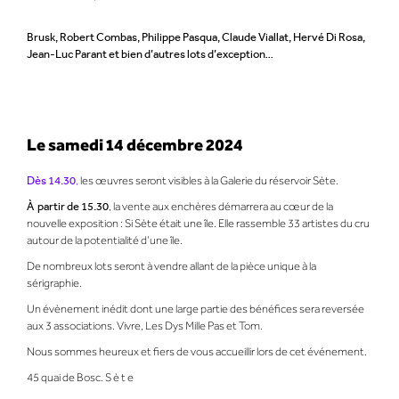
Brusk, Robert Combas, Philippe Pasqua, Claude Viallat, Hervé Di Rosa,
Jean-Luc Parant
et bien d’autres lots d’exception…
Le samedi 14 décembre 2024
Dès 14.30
,
les œuvres seront visibles à la Galerie du réservoir Sète.
À partir de 15.30
, la vente aux enchères démarrera au cœur de la
nouvelle exposition : Si Sète était une île. Elle rassemble 33 artistes du cru
autour de la potentialité d’une île.
De nombreux lots seront à vendre allant de la pièce unique à la
sérigraphie.
Un évènement inédit dont une large partie des bénéfices sera reversée
aux 3 associations. Vivre, Les Dys Mille Pas et Tom.
Nous sommes heureux et fiers de vous accueillir lors de cet événement.
45 quai de Bosc. S è t e