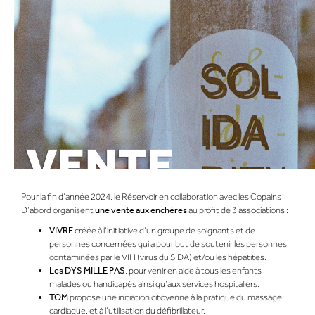
Pour la fin d’année 2024, le Réservoir en collaboration avec les Copains
D’abord organisent
une vente aux enchères
au profit de 3 associations :
VIVRE
créée à l’initiative d’un groupe de soignants et de
personnes concernées qui a pour but de soutenir les personnes
contaminées par le VIH (virus du SIDA) et/ou les hépatites.
Les DYS MILLE PAS
,
pour venir en aide à tous les enfants
malades ou handicapés ainsi qu’aux services hospitaliers.
TOM
propose une initiation citoyenne à la pratique du massage
cardiaque, et à l’utilisation du défibrillateur.