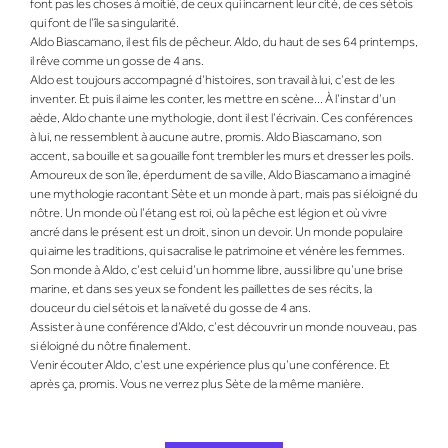
font pas les choses à moitié, de ceux qui incarnent leur cité, de ces sétois
qui font de l’île sa singularité.
Aldo Biascamano, il est fils de pêcheur. Aldo, du haut de ses 64 printemps,
il rêve comme un gosse de 4 ans.
Aldo est toujours accompagné d’histoires, son travail à lui, c’est de les
inventer. Et puis il aime les conter, les mettre en scène… À l’instar d’un
aède, Aldo chante une mythologie, dont il est l’écrivain. Ces conférences
à lui, ne ressemblent à aucune autre, promis. Aldo Biascamano, son
accent, sa bouille et sa gouaille font trembler les murs et dresser les poils.
Amoureux de son île, éperdument de sa ville, Aldo Biascamano a imaginé
une mythologie racontant Sète et un monde à part, mais pas si éloigné du
nôtre. Un monde où l’étang est roi, où la pêche est légion et où vivre
ancré dans le présent est un droit, sinon un devoir. Un monde populaire
qui aime les traditions, qui sacralise le patrimoine et vénère les femmes.
Son monde à Aldo, c’est celui d’un homme libre, aussi libre qu’une brise
marine, et dans ses yeux se fondent les paillettes de ses récits, la
douceur du ciel sétois et la naïveté du gosse de 4 ans.
Assister à une conférence d’Aldo, c’est découvrir un monde nouveau, pas
si éloigné du nôtre finalement.
Venir écouter Aldo, c’est une expérience plus qu’une conférence. Et
après ça, promis. Vous ne verrez plus Sète de la même manière.