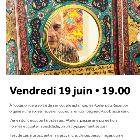
Vendredi 19 juin • 19.00
À l’occasion de la sortie de sa nouvelle estampe, les Ateliers du Réservoir
organise une soirée haute en couleurs, en compagnie d’Aldo Biascamano.
Venez donc écouter l’artistes aux Ateliers, passer une soirée hors
normes et goûter la peidolade, un plat typiquement sétois !
Il est de ces artistes, entier, investi, ancré. De ces personnages qui ne