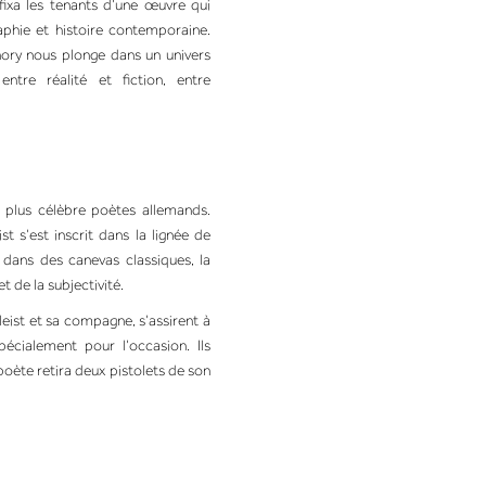
l fixa les tenants d’une œuvre qui
raphie et histoire contemporaine.
nory nous plonge dans un univers
entre réalité et fiction, entre
 plus célèbre poètes allemands.
t s’est inscrit dans la lignée de
 dans des canevas classiques, la
et de la subjectivité.
eist et sa compagne, s’assirent à
pécialement pour l’occasion. Ils
poète retira deux pistolets de son