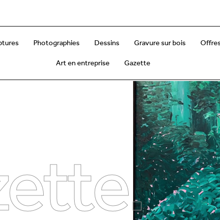
ptures
Photographies
Dessins
Gravure sur bois
Offres
Art en entreprise
Gazette
ette.