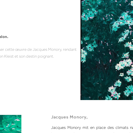
alon.
oser cette œuvre de Jacques Monory, rendant
 Kleist et son destin poignant.
Jacques Monory,
Jacques Monory mit en place des climats nar