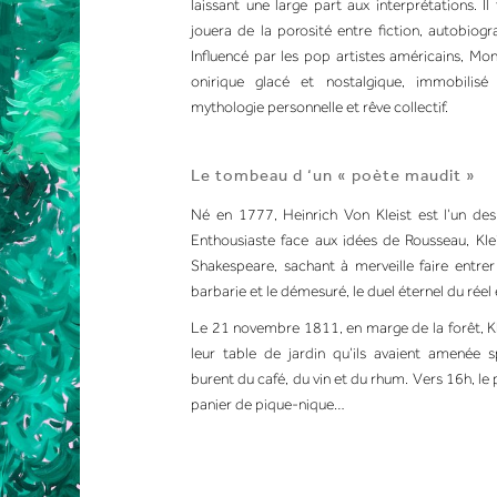
laissant une large part aux interprétations. I
jouera de la porosité entre fiction, autobiog
Influencé par les pop artistes américains, Mo
onirique glacé et nostalgique, immobilisé 
mythologie personnelle et rêve collectif.
Le tombeau d ‘un « poète maudit »
Né en 1777, Heinrich Von Kleist est l’un des
Enthousiaste face aux idées de Rousseau, Kleis
Shakespeare, sachant à merveille faire entrer
barbarie et le démesuré, le duel éternel du réel 
Le 21 novembre 1811, en marge de la forêt, Kl
leur table de jardin qu’ils avaient amenée s
burent du café, du vin et du rhum. Vers 16h, le 
panier de pique-nique…