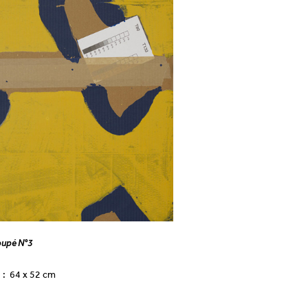
oupé N°3
 : 64 x 52 cm