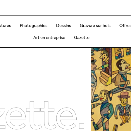
ptures
Photographies
Dessins
Gravure sur bois
Offres
Art en entreprise
Gazette
ette.