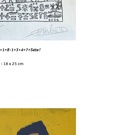
+1=8-1=3+4=7=Sète !
e
: 18 x 25 cm