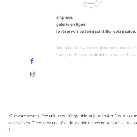
artplace,
galerie en ligne,
le réservoir va faire scintiller votre salon.
Une sélection variée de pièces uniques et d'é
budgets. LEs grands deviennent accessibles
Que vous soyez pièce unique ou sérigraphie, aujourd’hui, même les gr
accessibles. Découvrez une sélection variée de nos nouveautés et de n
!