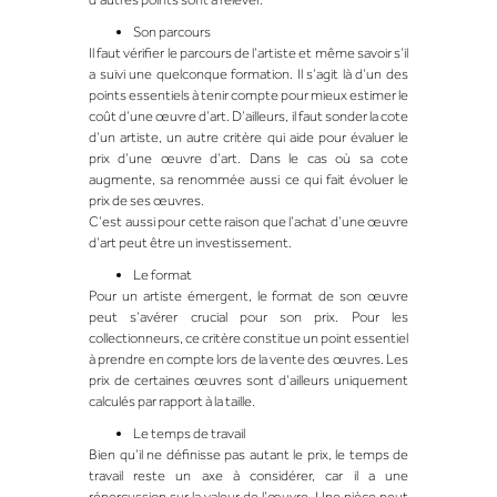
Son parcours
Il faut vérifier le parcours de l’artiste et même savoir s’il
a suivi une quelconque formation. Il s’agit là d’un des
points essentiels à tenir compte pour mieux estimer le
coût d’une œuvre d’art. D’ailleurs, il faut sonder
la cote
d’un artiste
, un autre critère qui aide pour évaluer le
prix d’une œuvre d’art. Dans le cas où sa cote
augmente, sa renommée aussi ce qui fait évoluer le
prix de ses œuvres.
C’est aussi pour cette raison que l’achat d’une œuvre
d’art peut être un investissement.
Le format
Pour un artiste émergent, le format de son œuvre
peut s’avérer crucial pour son prix. Pour les
collectionneurs, ce critère constitue un point essentiel
à prendre en compte lors de la vente des œuvres. Les
prix de certaines œuvres sont d’ailleurs uniquement
calculés par rapport à la taille.
Le temps de travail
Bien qu’il ne définisse pas autant le prix, le temps de
travail reste un axe à considérer, car il a une
répercussion sur la valeur de l’œuvre. Une pièce peut