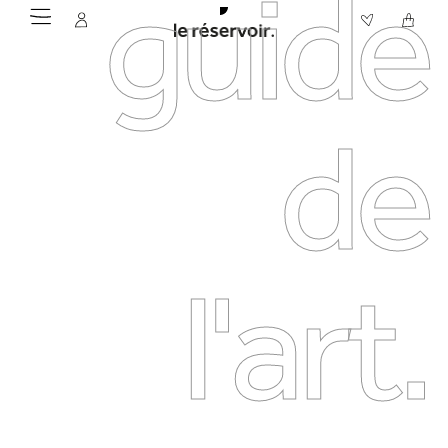
guide
de
l'art.