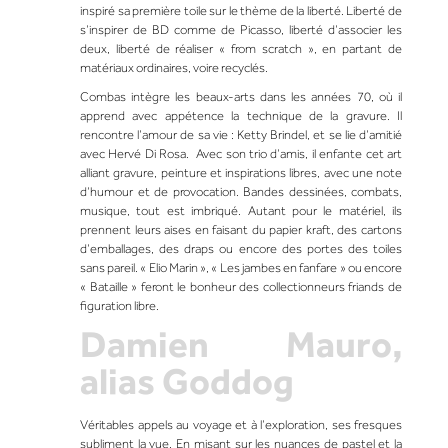
inspiré sa première toile sur le thème de la liberté. Liberté de
s’inspirer de BD comme de Picasso, liberté d’associer les
deux, liberté de réaliser « from scratch », en partant de
matériaux ordinaires, voire recyclés.
Combas intègre les beaux-arts dans les années 70, où il
apprend avec appétence la technique de la gravure. Il
rencontre l’amour de sa vie : Ketty Brindel, et se lie d’amitié
avec
Hervé Di Rosa
. Avec son trio d’amis, il enfante cet art
alliant gravure, peinture et inspirations libres, avec une note
d’humour et de provocation. Bandes dessinées, combats,
musique, tout est imbriqué. Autant pour le matériel, ils
prennent leurs aises en faisant du papier kraft, des cartons
d’emballages, des draps ou encore des portes des toiles
sans pareil. «
Elio Marin
», «
Les jambes en fanfare
» ou encore
«
Bataille
» feront le bonheur des collectionneurs friands de
figuration libre.
Damien Mauro,
alias Goddog
Véritables appels au voyage et à l’exploration, ses fresques
subliment la vue. En misant sur les nuances de pastel et la