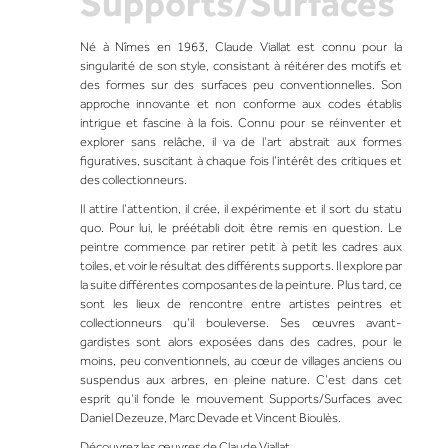
Supports/Surfaces
Né à Nîmes en 1963,
Claude Viallat
est connu pour la
singularité de son style, consistant à réitérer des motifs et
des formes sur des surfaces peu conventionnelles. Son
approche innovante et non conforme aux codes établis
intrigue et fascine à la fois. Connu pour se réinventer et
explorer sans relâche, il va de l’art abstrait aux formes
figuratives, suscitant à chaque fois l’intérêt des critiques et
des collectionneurs.
Il attire l’attention, il crée, il expérimente et il sort du statu
quo. Pour lui, le préétabli doit être remis en question. Le
peintre commence par retirer petit à petit les cadres aux
toiles, et voir le résultat des différents supports. Il explore par
la suite différentes composantes de la peinture. Plus tard, ce
sont les lieux de rencontre entre artistes peintres et
collectionneurs qu’il bouleverse. Ses œuvres avant-
gardistes sont alors exposées dans des cadres, pour le
moins, peu conventionnels, au cœur de villages anciens ou
suspendus aux arbres, en pleine nature. C’est dans cet
esprit qu’il fonde le mouvement Supports/Surfaces avec
Daniel Dezeuze, Marc Devade et Vincent Bioulès.
Découvrez les œuvres de Claude Viallat