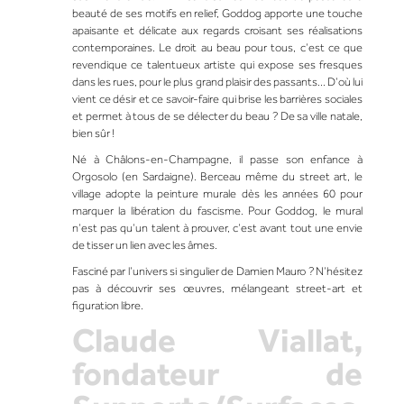
beauté de ses motifs en relief,
Goddog
apporte une touche
apaisante et délicate aux regards croisant ses réalisations
contemporaines. Le droit au beau pour tous, c’est ce que
revendique ce talentueux artiste qui expose ses fresques
dans les rues, pour le plus grand plaisir des passants… D’où lui
vient ce désir et ce savoir-faire qui brise les barrières sociales
et permet à tous de se délecter du beau ? De sa ville natale,
bien sûr !
Né à Châlons-en-Champagne, il passe son enfance à
Orgosolo (en Sardaigne). Berceau même du street art, le
village adopte la peinture murale dès les années 60 pour
marquer la libération du fascisme. Pour Goddog, le mural
n’est pas qu’un talent à prouver, c’est avant tout une envie
de tisser un lien avec les âmes.
Fasciné par l’univers si singulier de
Damien Mauro
? N’hésitez
pas à découvrir
ses œuvres
, mélangeant street-art et
figuration libre.
Claude Viallat,
fondateur de