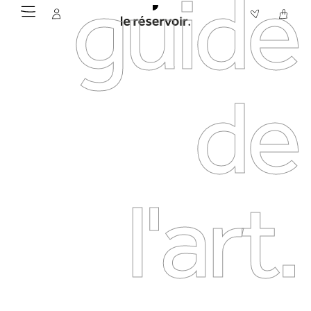
guide
de
l'art.