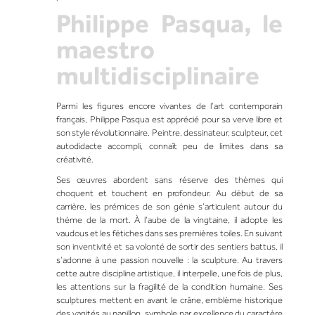
Philippe Pasqua, le
maestro
multidisciplinaire
Parmi les figures encore vivantes de l’art contemporain
français,
Philippe Pasqua
est apprécié pour sa verve libre et
son style révolutionnaire. Peintre, dessinateur, sculpteur, cet
autodidacte accompli, connaît peu de limites dans sa
créativité.
Ses œuvres abordent sans réserve des thèmes qui
choquent et touchent en profondeur. Au début de sa
carrière, les prémices de son génie s’articulent autour du
thème de la mort. À l’aube de la vingtaine, il adopte les
vaudous et les fétiches dans ses premières toiles. En suivant
son inventivité et sa volonté de sortir des sentiers battus, il
s’adonne à une passion nouvelle :
la sculpture
. Au travers
cette autre discipline artistique, il interpelle, une fois de plus,
les attentions sur la fragilité de la condition humaine. Ses
sculptures mettent en avant le crâne, emblème historique
des vanités au papillon, symbole par excellence du caractère