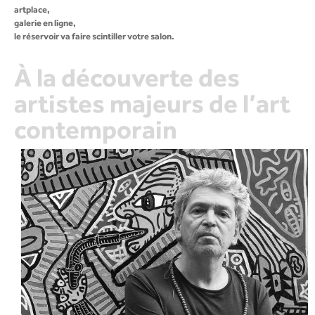
artplace,
galerie en ligne,
le réservoir va faire scintiller votre salon.
À la découverte des
artistes majeurs de l’art
contemporain