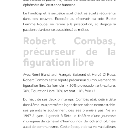
éphémère de l’existence humaine.
Le handicap et la sexualité sont d’autres sujets récurrents
dans ses œuvres. Exposée au réservoir, sa toile
Buste
Femme Rouge
, se réfère à la prostitution, et dégage la
passion et la violence associées à ce métier.
Robert Combas,
précurseur de la
figuration libre
Avec Rémi Blanchard, François Boisrond et Hervé Di Rosa,
Robert Combas
est le réputé précurseur du mouvement de
figuration libre. Sa formule : « 30% provocation anti-culture,
30% Figuration Libre, 30% art brut, 10% folie » !
Du haut de ses deux printemps, Combas était déjà artiste
dans l’âme. Aux premières loges de son talent incontestable,
ses parents le soutiennent dès ses premiers pas. Né en
1957 à Lyon, il grandit à Sète, le théâtre d’une jeunesse
imprégnée de carnaval, d’humour noir, de rock and roll, mais
aussi de communisme. Cette époque de sa vie va d’ailleurs