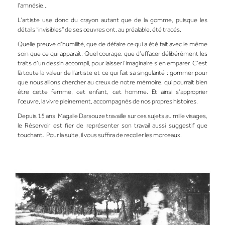
l’amnésie…
L’artiste use donc du crayon autant que de la gomme, puisque les
détails “invisibles” de ses œuvres ont, au préalable, été tracés.
Quelle preuve d’humilité, que de défaire ce qui a été fait avec le même
soin que ce qui apparaît. Quel courage, que d’effacer délibérément les
traits d’un dessin accompli, pour laisser l’imaginaire s’en emparer. C’est
là toute la valeur de l’artiste et ce qui fait sa singularité : gommer pour
que nous allions chercher au creux de notre mémoire, qui pourrait bien
être cette femme, cet enfant, cet homme. Et ainsi s’approprier
l’œuvre, la vivre pleinement, accompagnés de nos propres histoires.
Depuis 15 ans,
Magalie Darsouze
travaille sur ces sujets au mille visages,
le Réservoir est fier de représenter son travail aussi suggestif que
touchant. Pour la suite, il vous suffira de recoller les morceaux.