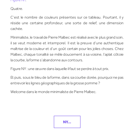
Quatre.
C’est le nombre de couleurs présentes sur ce tableau. Pourtant, il y
réside une certaine profondeur, une sorte de relief, une dimension
cachée.
Minimaliste, le travail de
Pierre Malbec
est réalisé avec le plus grand soin,
il se veut moderne et intemporel. Il est la preuve d’une authentique
maîtrise de la couleur et d’un goût certain pour les jolies choses. Chez
Malbec, chaque tonalité se mêle doucement à sa voisine, l’aplat côtoie
la courbe, la forme s’abandonne aux contours.
Figure NY
: une œuvre dans laquelle il faut se perdre à tout prix.
Et puis, sous le bleu de la forme, dans sa courbe dorée, pourquoi ne pas
entrevoir les lignes géographiques de la grosse pomme ?
Welcome dans le monde minimaliste de
Pierre Malbec.
NY...