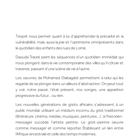
Tesprit nous permet quant à lui d’appréhender la précarité et la
vulnérabilité, mais aussi la joie et l’optimisme omniprésents dans
le quotidien des enfants des rues de Lomé.
Daouda Traoré peint les séquences d’un quotidien immédiat qui
nous plongent dans la vie contemporaine des villes qu’il côtoie et
traverse, passant d’une scène de vie à l’autre.
Les oeuvres de Mohamed Diabagaté permettent à celui qui les
regarde de se plonger dans un ailleurs d’abstraction. On peut tout
y voir, notre passé, l’état présent, nos songes, une apparition
progressive du futur… ou rien.
Les nouvelles générations de griots africains s’adressent à un
public mondial, utilisant un médium inconnu du griot traditionnel
(littérature, cinéma, médias, musiques, peintures…) ; à l’historien-
messager succède l’artiste peintre. Le griot-peintre oeuvre
comme messager et comme reporter. Établissant un lien entre
l’Afrique ancestrale et celle des temps modernes.