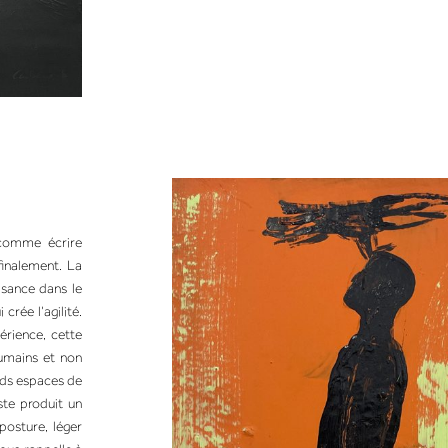
 comme écrire
 finalement. La
isance dans le
 crée l’agilité.
érience, cette
humains et non
ands espaces de
iste produit un
posture, léger