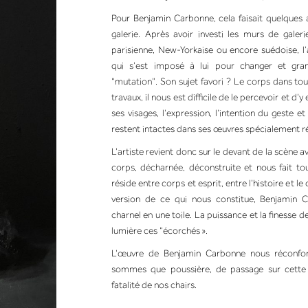
Pour Benjamin Carbonne, cela faisait quelques a
galerie. Après avoir investi les murs de galeries
parisienne, New-Yorkaise ou encore suédoise, l’
qui s’est imposé à lui pour changer et gra
“mutation”. Son sujet favori ? Le corps dans tous
travaux, il nous est difficile de le percevoir et d
ses visages, l’expression, l’intention du geste et
restent intactes dans ses œuvres spécialement ré
L’artiste revient donc sur le devant de la scène 
corps, décharnée, déconstruite et nous fait to
réside entre corps et esprit, entre l’histoire et l
version de ce qui nous constitue, Benjamin C
charnel en une toile. La puissance et la finesse 
lumière ces “écorchés ».
L’œuvre de Benjamin Carbonne nous réconfor
sommes que poussière, de passage sur cette t
fatalité de nos chairs.