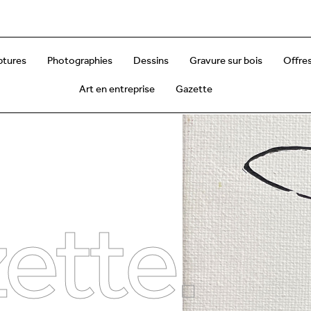
ptures
Photographies
Dessins
Gravure sur bois
Offres
Art en entreprise
Gazette
ette.