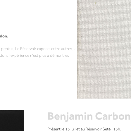
alon.
perdus, Le Réservoir expose, entre autres, la
dont l’expérience n’est plus à démontrer.
Benjamin Carbon
Présent le 13 juillet au Réservoir Sète | 15h.