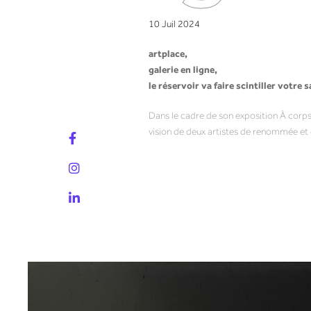
10 Juil 2024
artplace,
galerie en ligne,
le réservoir va faire scintiller votre s
Dans le cadre de son exposition À corps 
vision de deux artistes de renommée et 