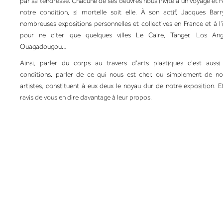
par sa tendresse. Chacune de ses oeuvres nous invite à un voyage et n
notre condition, si mortelle soit elle. À son actif, Jacques Ba
nombreuses expositions personnelles et collectives en France et à l’i
pour ne citer que quelques villes Le Caire, Tanger, Los Ang
Ouagadougou…
Ainsi, parler du corps au travers d’arts plastiques c’est auss
conditions, parler de ce qui nous est cher, ou simplement de not
artistes, constituent à eux deux le noyau dur de notre exposition. E
ravis de vous en dire davantage à leur propos.