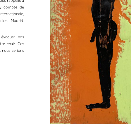
ous rappelle à
rry compte de
nternationale,
eles, Madrid,
i évoquer nos
re chair. Ces
t nous serions